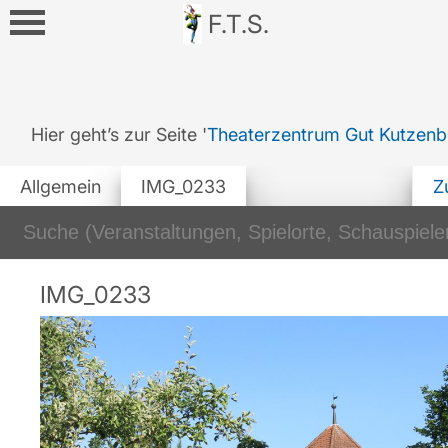
F.T.S.
Hier geht’s zur Seite '
Theaterzentrum Gut Kutzenb
Allgemein
IMG_0233
Z
IMG_0233