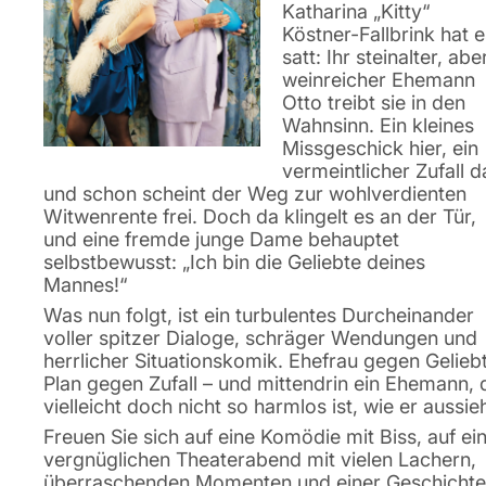
Katharina „Kitty“
Köstner-Fallbrink hat e
satt: Ihr steinalter, abe
weinreicher Ehemann
Otto treibt sie in den
Wahnsinn. Ein kleines
Missgeschick hier, ein
vermeintlicher Zufall d
und schon scheint der Weg zur wohlverdienten
Witwenrente frei. Doch da klingelt es an der Tür,
und eine fremde junge Dame behauptet
selbstbewusst: „Ich bin die Geliebte deines
Mannes!“
Was nun folgt, ist ein turbulentes Durcheinander
voller spitzer Dialoge, schräger Wendungen und
herrlicher Situationskomik. Ehefrau gegen Gelieb
Plan gegen Zufall – und mittendrin ein Ehemann, 
vielleicht doch nicht so harmlos ist, wie er aussie
Freuen Sie sich auf eine Komödie mit Biss, auf ei
vergnüglichen Theaterabend mit vielen Lachern,
überraschenden Momenten und einer Geschichte