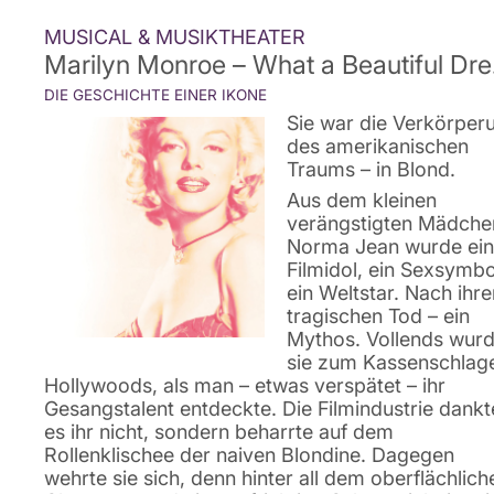
MUSICAL & MUSIKTHEATER
Mari
DIE GESCHICHTE EINER IKONE
Sie war die Verkörper
des amerikanischen
Traums – in Blond.
Aus dem kleinen
verängstigten Mädche
Norma Jean wurde ein
Filmidol, ein Sexsymbo
ein Weltstar. Nach ihr
tragischen Tod – ein
Mythos. Vollends wur
sie zum Kassenschlag
Hollywoods, als man – etwas verspätet – ihr
Gesangstalent entdeckte. Die Filmindustrie dankt
es ihr nicht, sondern beharrte auf dem
Rollenklischee der naiven Blondine. Dagegen
wehrte sie sich, denn hinter all dem oberflächlich